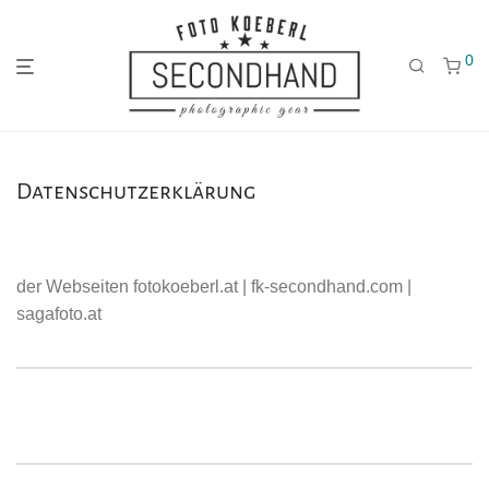
0
Gehe
Gehe
Gehe
Datenschutzerklärung
zum
zu
zu
der Webseiten fotokoeberl.at | fk-secondhand.com |
Hauptmenü
den
den
sagafoto.at
Kategorien
Filtern