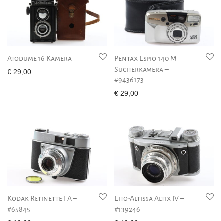
Atodume 16 Kamera
Pentax Espio 140 M
Sucherkamera –
€
29,00
#9436173
€
29,00
Kodak Retinette I A –
Eho-Altissa Altix IV –
#65845
#139246