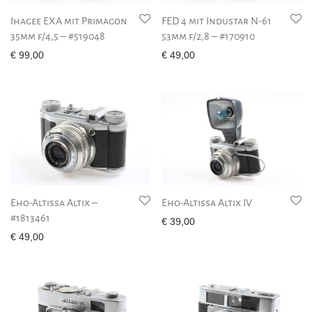
Ihagee EXA mit Primagon
FED 4 mit Industar N-61
35mm f/4,5 – #519048
53mm f/2,8 – #170910
€
99,00
€
49,00
Eho-Altissa Altix –
Eho-Altissa Altix IV
#1813461
€
39,00
€
49,00