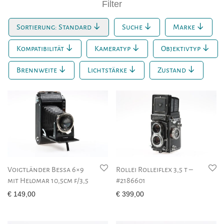
Filter
Sortierung: Standard
Suche
Marke
Kompatibilität
Kameratyp
Objektivtyp
Brennweite
Lichtstärke
Zustand
Voigtländer Bessa 6×9
Rollei Rolleiflex 3,5 t –
mit Helomar 10,5cm f/3,5
#2186601
€
149,00
€
399,00