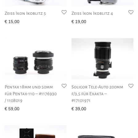
Zeiss Ikon Ikoblitz 5
Zeiss Ikon Ikoblitz 4
€
15,00
€
19,00
Pentax 18mm und 50mm
Soligor Tele-Auto 200mm
für Pentax-110 – #1176930
f/3,5 für Exakta –
/ 1108019
#17101971
€
59,00
€
39,00