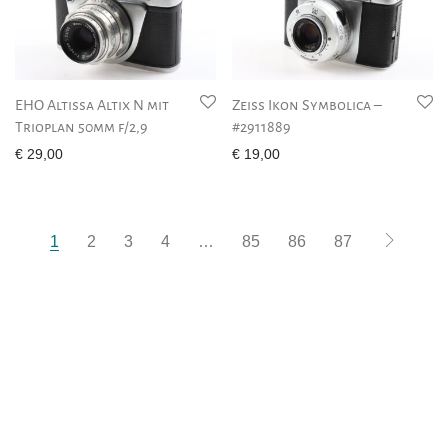
EHO Altissa Altix N mit
Zeiss Ikon Symbolica –
Trioplan 50mm f/2,9
#2911889
€
29,00
€
19,00
1
2
3
4
…
85
86
87