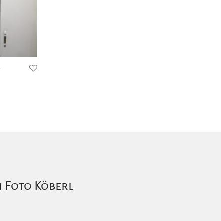
v
i Foto Köberl