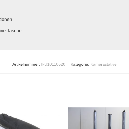
tionen
sive Tasche
Artikelnummer:
fkU10110520
Kategorie:
Kamerastative