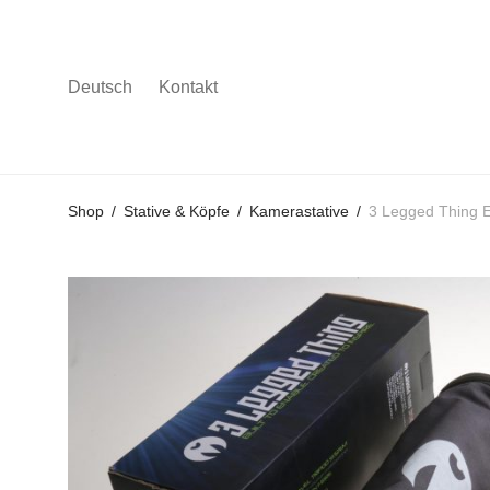
Deutsch
Kontakt
Gehe
Gehe
Gehe
Shop
/
Stative & Köpfe
/
Kamerastative
/
3 Legged Thing E
zum
zu
zu
Hauptmenü
den
den