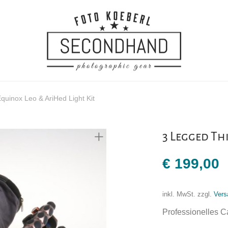
quinox Leo & AriHed Light Kit
3 Legged Th
€
199,00
inkl. MwSt.
zzgl.
Vers
Professionelles C