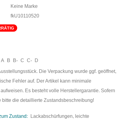
Keine Marke
fkU10110520
RRÄTIG
A
B
B-
C
C-
D
sstellungsstück. Die Verpackung wurde ggf. geöffnet,
ische Fehler auf. Der Artikel kann minimale
ufweisen. Es besteht volle Herstellergarantie. Sofern
 bitte die detaillierte Zustandsbeschreibung!
zum Zustand:
Lackabschürfungen, leichte