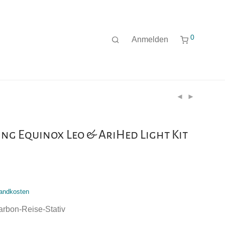
0
Anmelden
ing Equinox Leo & AriHed Light Kit
andkosten
arbon-Reise-Stativ