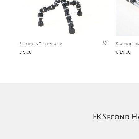
Flexibles Tischstativ
Stativ klei
€
9,00
€
19,00
FK Second Ha