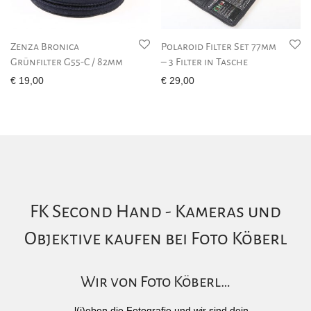
Zenza Bronica
Polaroid Filter Set 77mm
Grünfilter G55-C / 82mm
– 3 Filter in Tasche
€
19,00
€
29,00
FK Second Hand - Kameras und
Objektive kaufen bei Foto Köberl
Wir von Foto Köberl…
... l(i)eben die Fotografie und wir sind dein