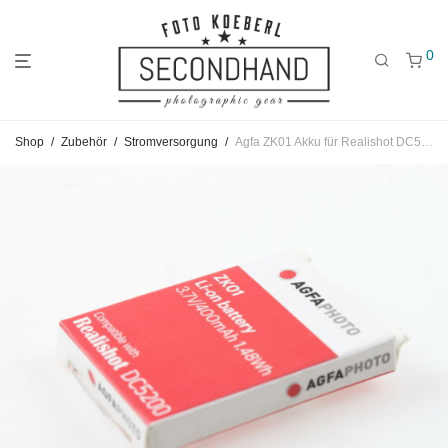
0
Gehe
Gehe
Gehe
Shop
/
Zubehör
/
Stromversorgung
/
Agfa ZK01 Akku für Realishot DC5200
zum
zu
zu
Hauptmenü
den
den
Kategorien
Filtern