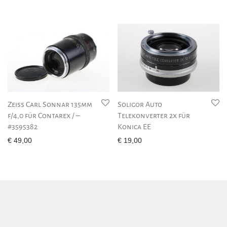
Zeiss Carl Sonnar 135mm
Soligor Auto
f/4,0 für Contarex / –
Telekonverter 2x für
#3595382
Konica EE
€
49,00
€
19,00