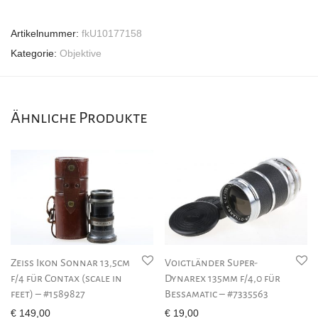
Artikelnummer:
fkU10177158
Kategorie:
Objektive
Ähnliche Produkte
Zeiss Ikon Sonnar 13,5cm
Voigtländer Super-
f/4 für Contax (scale in
Dynarex 135mm f/4,0 für
feet) – #1589827
Bessamatic – #7335563
€
149,00
€
19,00