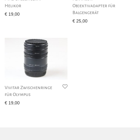
Helikor
Objektivadapter für
Balgengerät
€
19,00
€
25,00
Vivitar Zwischenringe
für Olympus
€
19,00