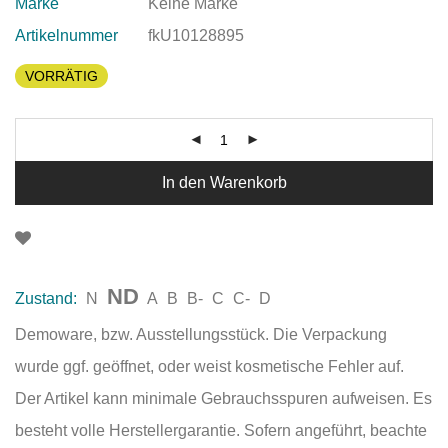
Marke
Keine Marke
Artikelnummer
fkU10128895
VORRÄTIG
In den Warenkorb
ND
Zustand:
N
A
B
B-
C
C-
D
Demoware, bzw. Ausstellungsstück. Die Verpackung
wurde ggf. geöffnet, oder weist kosmetische Fehler auf.
Der Artikel kann minimale Gebrauchsspuren aufweisen. Es
besteht volle Herstellergarantie. Sofern angeführt, beachte