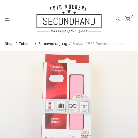
0
Gehe
Gehe
Gehe
Shop
/
Zubehör
/
Stromversorgung
/
Barkan PB22 Powerbank / pink
zum
zu
zu
Hauptmenü
den
den
Kategorien
Filtern