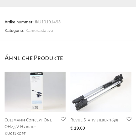
Artikelnummer:
fkU10191493
Kategorie:
Kamerastative
Ähnliche Produkte
Cullmann Concept One
Revue Stativ silber 1639
OH2,5V Hybrid-
€
19,00
Kugelkopf