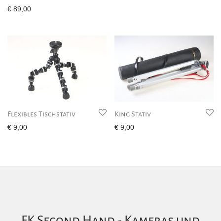
€
89,00
Flexibles Tischstativ
King Stativ
€
9,00
€
9,00
FK Second Hand - Kameras und