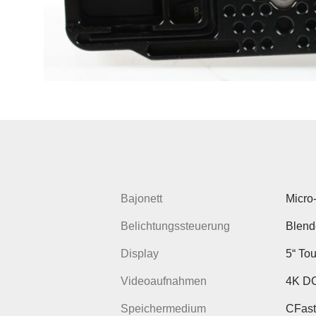
Bajonett
Micro
Belichtungssteuerung
Blend
Display
5“ To
Videoaufnahmen
4K DCI
Speichermedium
CFast