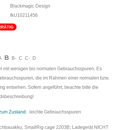
Blackmagic Design
fkU10211456
RRÄTIG
B
A
B-
C
C-
D
el mit wenigen bis normalen Gebrauchsspuren. Es
Gebrauchsspuren, die im Rahmen einer normalen bzw.
ng entsehen. Sofern angeführt, beachte bitte die
andsbeschreibung!
zum Zustand:
leichte Gebrauchsspuren
chbauakku, SmallRig cage 2203B; Ladegerät NICHT