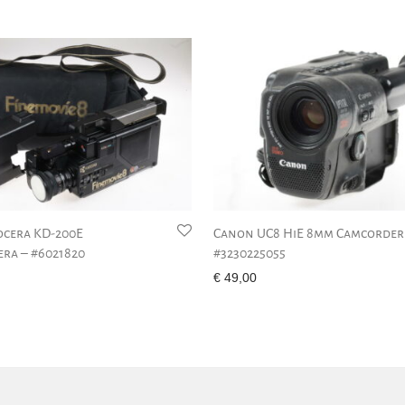
ocera KD-200E
Canon UC8 HiE 8mm Camcorder
ra – #6021820
#3230225055
€
49,00