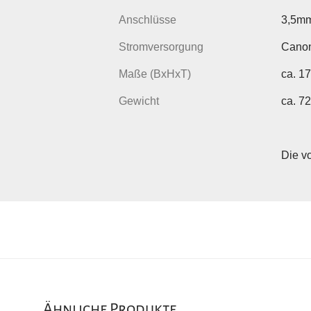
Anschlüsse
3,5mm
Stromversorgung
Cano
Maße (BxHxT)
ca. 1
Gewicht
ca. 7
Die v
Ähnliche Produkte