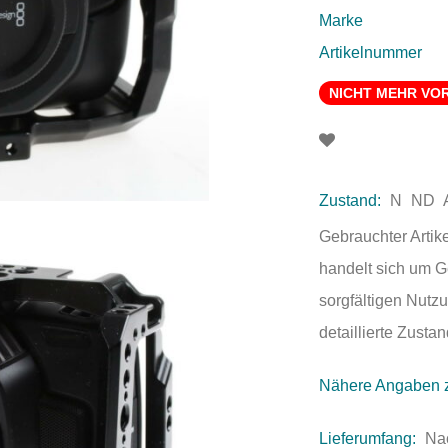
Marke
Artikelnummer
NICHT MEHR VO
Zustand:
N
ND
Gebrauchter Artik
handelt sich um 
sorgfältigen Nutzu
detaillierte Zust
Nähere Angaben 
Lieferumfang:
Na