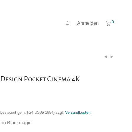
0
Anmelden
 Design Pocket Cinema 4K
nzbesteuert gem. §24 UStG 1994)
zzgl.
Versandkosten
von Blackmagic