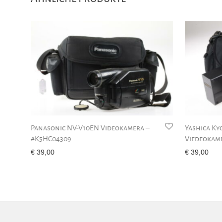
Panasonic NV-V10EN Videokamera –
Yashica Ky
#K5HC04309
Viedeokame
€
39,00
€
39,00