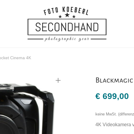
ocket Cinema 4K
Blackmagic
€
699,00
keine MwSt. (differe
4K Videokamera 