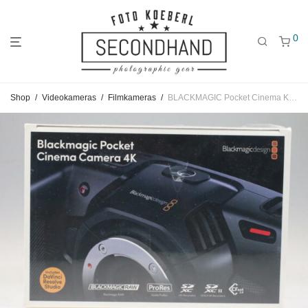
0
Gehe
Gehe
Gehe
Shop
/
Videokameras
/
Filmkameras
/
BLACKMAGIC Pocket Cinema Kamera 4K
zum
zu
zu
Hauptmenü
den
den
Kategorien
Filtern