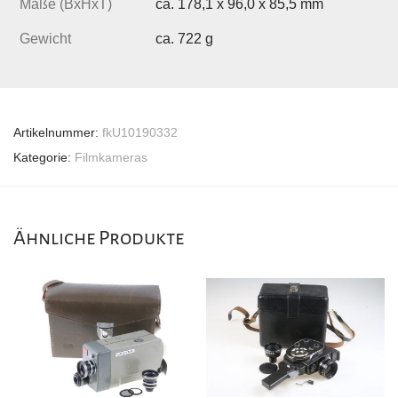
Maße (BxHxT)
ca. 178,1 x 96,0 x 85,5 mm
Gewicht
ca. 722 g
Artikelnummer:
fkU10190332
Kategorie:
Filmkameras
Ähnliche Produkte