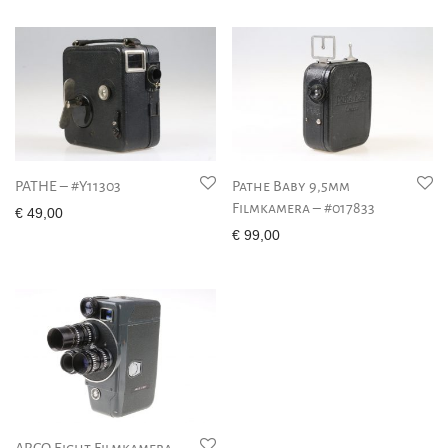
PATHE – #Y11303
Pathe Baby 9,5mm
Filmkamera – #017833
€
49,00
€
99,00
ARCO Eight Filmkamera –