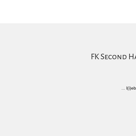
FK Second Ha
... l(i