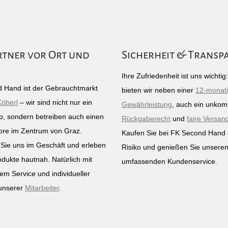
rtner vor Ort und
Sicherheit & Transp
Ihre Zufriedenheit ist uns wichti
 Hand ist der Gebrauchtmarkt
bieten wir neben einer
12-monat
Köberl
– wir sind nicht nur ein
Gewährleistung
, auch ein unkomp
p, sondern betreiben auch einen
Rückgaberecht
und
faire Versan
ore im Zentrum von Graz.
Kaufen Sie bei FK Second Hand
Sie uns im Geschäft und erleben
Risiko und genießen Sie unsere
odukte hautnah. Natürlich mit
umfassenden Kundenservice.
em Service und individueller
unserer
Mitarbeiter
.