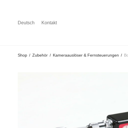
Deutsch
Kontakt
Gehe
Gehe
Gehe
Shop
/
Zubehör
/
Kameraauslöser & Fernsteuerungen
/
Bo
zum
zu
zu
Hauptmenü
den
den