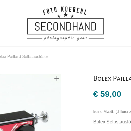
lex Paillard Selbsauslöser
Bolex Paill
€
59,00
keine MwSt. (differe
Bolex Selbstauslö