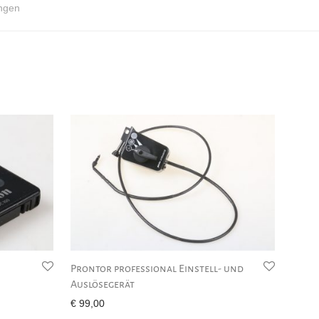
ngen
Prontor professional Einstell- und
Auslösegerät
€
99,00