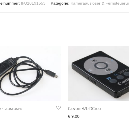
ikelnummer:
fkU10191553
Kategorie:
Kameraauslöser & Fernsteueru
belauslöser
Canon WL-DC100
€
9,00