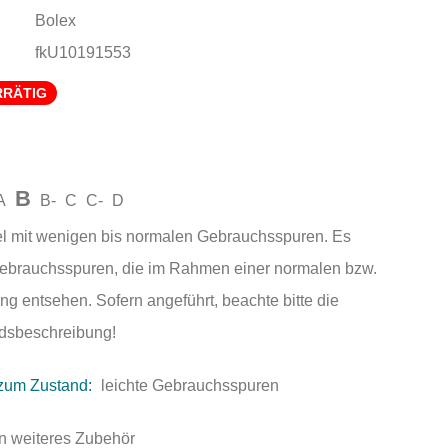
Bolex
fkU10191553
RRÄTIG
B
A
B-
C
C-
D
el mit wenigen bis normalen Gebrauchsspuren. Es
Gebrauchsspuren, die im Rahmen einer normalen bzw.
ng entsehen. Sofern angeführt, beachte bitte die
andsbeschreibung!
zum Zustand:
leichte Gebrauchsspuren
n weiteres Zubehör