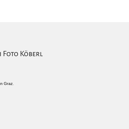
i Foto Köberl
in Graz.