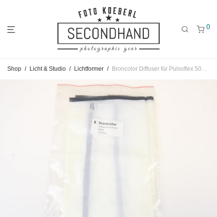
0
Gehe
Gehe
Gehe
Shop
/
Licht & Studio
/
Lichtformer
/
Broncolor Diffuser für Pulsoflex 50x50cm
zum
zu
zu
Hauptmenü
den
den
Kategorien
Filtern