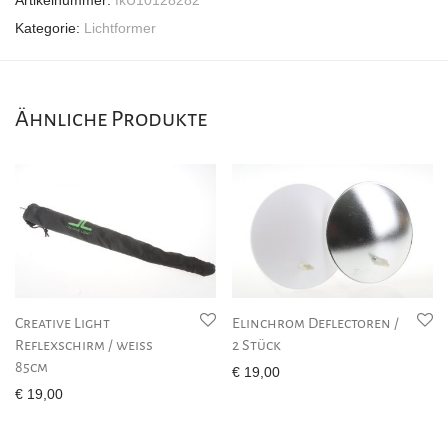
Artikelnummer:
fkU10128282
Kategorie:
Lichtformer
Ähnliche Produkte
Creative Light
Elinchrom Deflectoren /
Reflexschirm / weiss
2 Stück
85cm
€
19,00
€
19,00