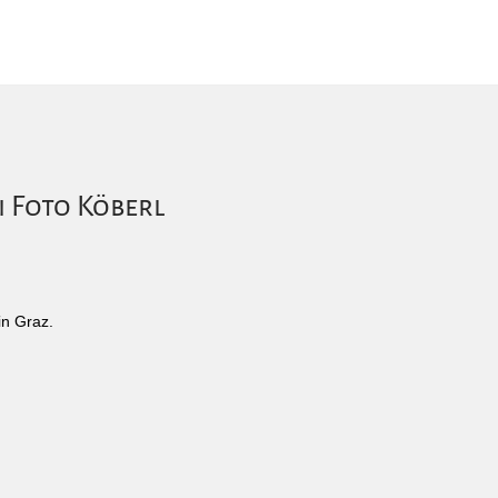
i Foto Köberl
in Graz.