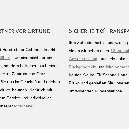
rtner vor Ort und
Sicherheit & Transp
Ihre Zufriedenheit ist uns wichti
 Hand ist der Gebrauchtmarkt
bieten wir neben einer
12-monat
Köberl
– wir sind nicht nur ein
Gewährleistung
, auch ein unkomp
p, sondern betreiben auch einen
Rückgaberecht
und
faire Versan
ore im Zentrum von Graz.
Kaufen Sie bei FK Second Hand
Sie uns im Geschäft und erleben
Risiko und genießen Sie unsere
odukte hautnah. Natürlich mit
umfassenden Kundenservice.
em Service und individueller
unserer
Mitarbeiter
.