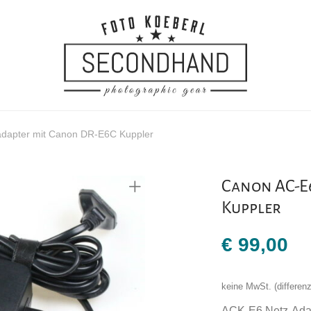
dapter mit Canon DR-E6C Kuppler
Canon AC-E
Kuppler
€
99,00
keine MwSt. (differe
ACK-E6 Netz-Adap