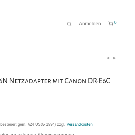
0
Anmelden
6N Netzadapter mit Canon DR-E6C
nzbesteuert gem. §24 UStG 1994)
zzgl.
Versandkosten
ter zur externen Stromversorgung