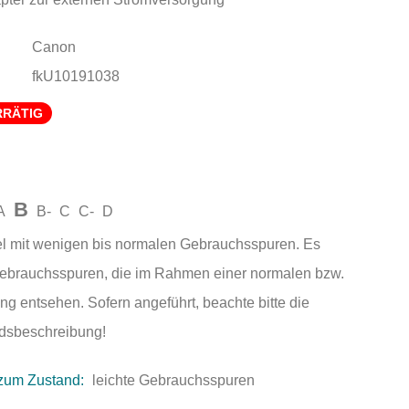
Canon
fkU10191038
RRÄTIG
B
A
B-
C
C-
D
el mit wenigen bis normalen Gebrauchsspuren. Es
Gebrauchsspuren, die im Rahmen einer normalen bzw.
ng entsehen. Sofern angeführt, beachte bitte die
andsbeschreibung!
zum Zustand:
leichte Gebrauchsspuren