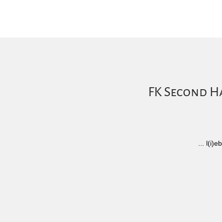
FK Second Ha
... l(i