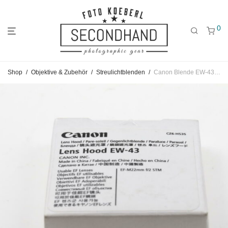
0
Gehe
Gehe
Gehe
Shop
/
Objektive & Zubehör
/
Streulichtblenden
/
Canon Blende EW-43 für EF-M 22mm 2,0
zum
zu
zu
Hauptmenü
den
den
Kategorien
Filtern