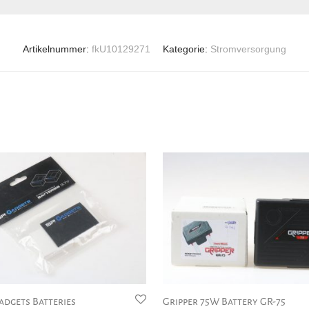
Artikelnummer:
fkU10129271
Kategorie:
Stromversorgung
adgets Batteries
Gripper 75W Battery GR-75