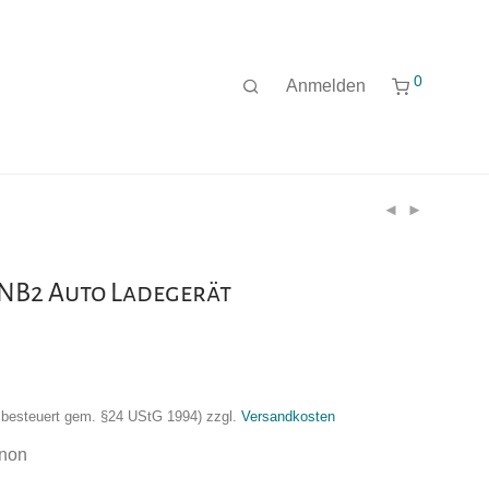
0
Anmelden
NB2 Auto Ladegerät
nzbesteuert gem. §24 UStG 1994)
zzgl.
Versandkosten
anon