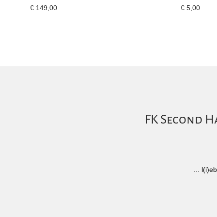
€
149,00
€
5,00
FK Second Ha
... l(i