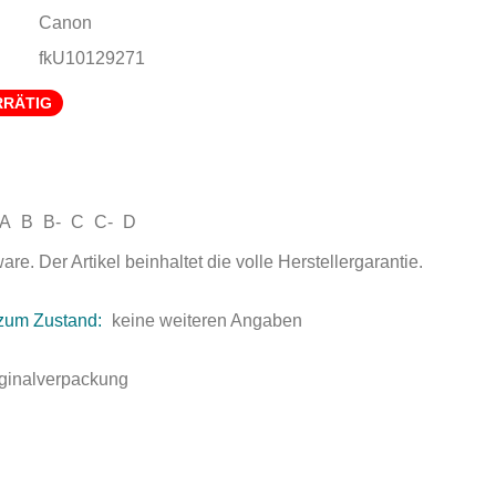
Canon
fkU10129271
RRÄTIG
A
B
B-
C
C-
D
e. Der Artikel beinhaltet die volle Herstellergarantie.
zum Zustand:
keine weiteren Angaben
iginalverpackung