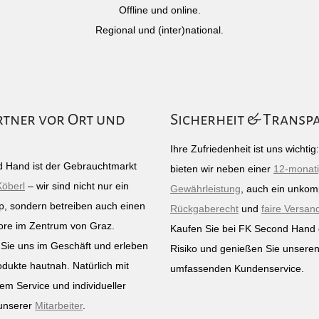
Offline und online.
Regional und (inter)national.
rtner vor Ort und
Sicherheit & Transp
Ihre Zufriedenheit ist uns wichti
 Hand ist der Gebrauchtmarkt
bieten wir neben einer
12-monat
Köberl
– wir sind nicht nur ein
Gewährleistung
, auch ein unkomp
p, sondern betreiben auch einen
Rückgaberecht
und
faire Versan
ore im Zentrum von Graz.
Kaufen Sie bei FK Second Hand
Sie uns im Geschäft und erleben
Risiko und genießen Sie unsere
odukte hautnah. Natürlich mit
umfassenden Kundenservice.
em Service und individueller
unserer
Mitarbeiter
.