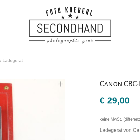
 Ladegerät
Canon CBC-
€
29,00
keine MwSt. (differe
Ladegerät von C