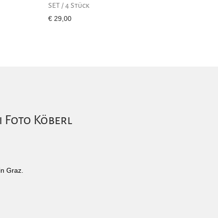
SET / 4 Stück
€
29,00
i Foto Köberl
in Graz.