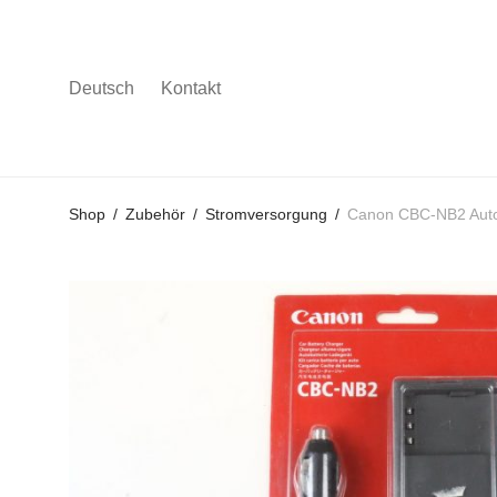
Deutsch
Kontakt
Gehe
Gehe
Gehe
Shop
/
Zubehör
/
Stromversorgung
/
Canon CBC-NB2 Auto
zum
zu
zu
Hauptmenü
den
den