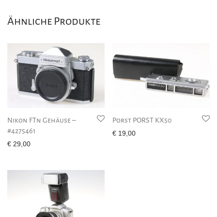
Ähnliche Produkte
Nikon FTn Gehäuse –
Porst PORST KX50
#4275461
€
19,00
€
29,00