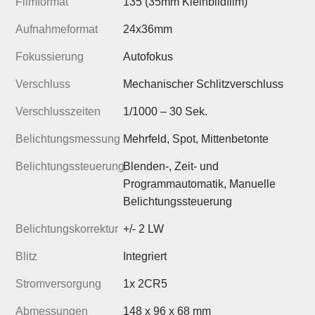
Filmformat
135 (35mm Kleinbildfilm)
Aufnahmeformat
24x36mm
Fokussierung
Autofokus
Verschluss
Mechanischer Schlitzverschluss
Verschlusszeiten
1/1000 – 30 Sek.
Belichtungsmessung
Mehrfeld, Spot, Mittenbetonte
Belichtungssteuerung
Blenden-, Zeit- und
Programmautomatik, Manuelle
Belichtungssteuerung
Belichtungskorrektur
+/- 2 LW
Blitz
Integriert
Stromversorgung
1x 2CR5
Abmessungen
148 x 96 x 68 mm