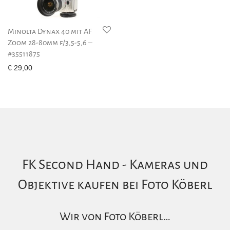
Minolta Dynax 40 mit AF
Zoom 28-80mm f/3,5-5,6 –
#35511875
€
29,00
FK Second Hand - Kameras und
Objektive kaufen bei Foto Köberl
Wir von Foto Köberl…