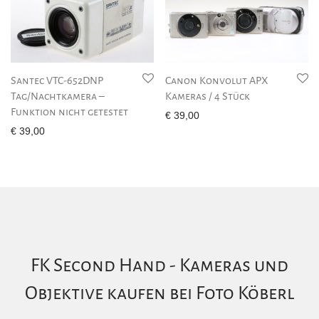
Santec VTC-652DNP
Canon Konvolut APX
Tag/Nachtkamera –
Kameras / 4 Stück
Funktion nicht getestet
€
39,00
€
39,00
FK Second Hand - Kameras und
Objektive kaufen bei Foto Köberl