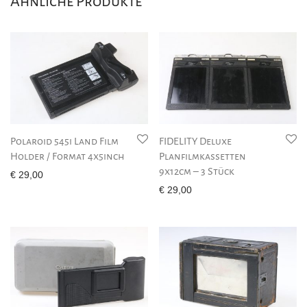
Ähnliche Produkte
Polaroid 545i Land Film
FIDELITY Deluxe
Holder / Format 4x5inch
Planfilmkassetten
9x12cm – 3 Stück
€
29,00
€
29,00