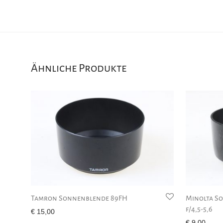
Ähnliche Produkte
Tamron Sonnenblende 89FH
Minolta S
f/4,5-5,6
€
15,00
€
9,00