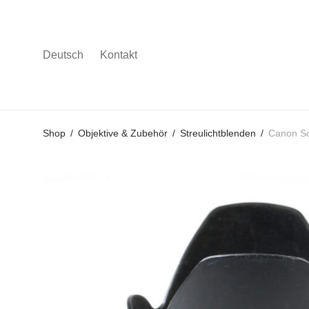
Deutsch
Kontakt
Gehe
Gehe
Gehe
Shop
/
Objektive & Zubehör
/
Streulichtblenden
/
Canon S
zum
zu
zu
Hauptmenü
den
den