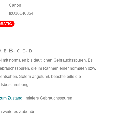
Canon
fkU10146354
RRÄTIG
B-
A
B
C
C-
D
el mit normalen bis deutlichen Gebrauchsspuren. Es
Gebrauchsspuren, die im Rahmen einer normalen bzw.
entsehen. Sofern angeführt, beachte bitte die
andsbeschreibung!
zum Zustand:
mittlere Gebrauchsspuren
n weiteres Zubehör