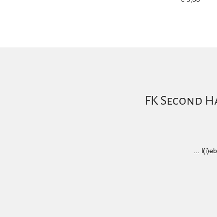
FK Second Ha
... l(i