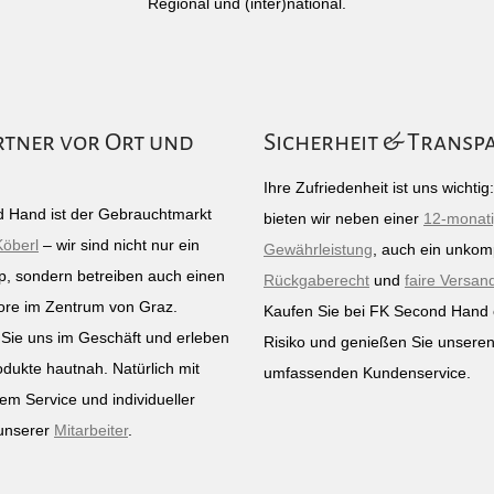
Regional und (inter)national.
rtner vor Ort und
Sicherheit & Transp
Ihre Zufriedenheit ist uns wichti
 Hand ist der Gebrauchtmarkt
bieten wir neben einer
12-monat
Köberl
– wir sind nicht nur ein
Gewährleistung
, auch ein unkomp
p, sondern betreiben auch einen
Rückgaberecht
und
faire Versan
ore im Zentrum von Graz.
Kaufen Sie bei FK Second Hand
Sie uns im Geschäft und erleben
Risiko und genießen Sie unsere
odukte hautnah. Natürlich mit
umfassenden Kundenservice.
em Service und individueller
unserer
Mitarbeiter
.