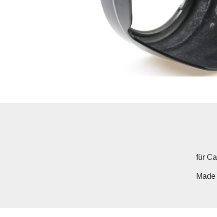
für C
Made 