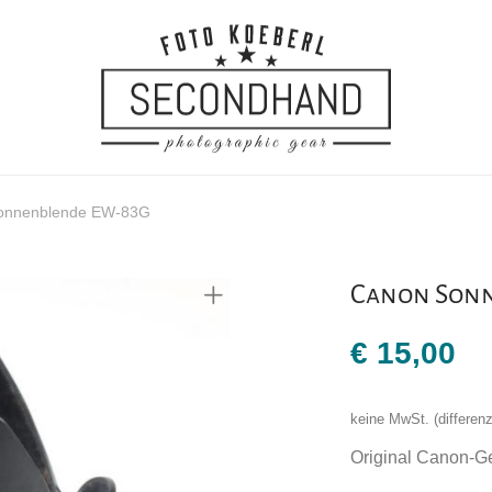
onnenblende EW-83G
Canon Son
€
15,00
keine MwSt. (differe
Original Canon-G