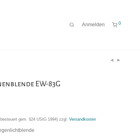
0
Anmelden
nenblende EW-83G
nzbesteuert gem. §24 UStG 1994)
zzgl.
Versandkosten
egenlichtblende