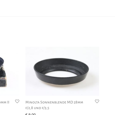
mm II
Minolta Sonnenblende MD 28mm
f/2,8 und f/3,5
€
9,00