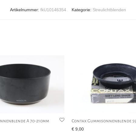
Artikelnummer:
fkU10146354
Kategorie:
Streulichtblenden
onnenblende A 70-210mm
Contax Gummisonnenblende 59
€
9,00