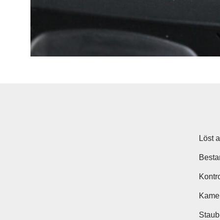
Löst 
Bestan
Kontro
Kamer
Staub