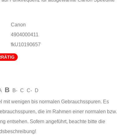
Canon
4904000411
fkU10190657
RRÄTIG
B
A
B-
C
C-
D
el mit wenigen bis normalen Gebrauchsspuren. Es
Gebrauchsspuren, die im Rahmen einer normalen bzw.
ng entsehen. Sofern angeführt, beachte bitte die
andsbeschreibung!