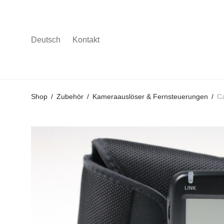
Deutsch
Kontakt
Gehe
Gehe
Gehe
Shop
/
Zubehör
/
Kameraauslöser & Fernsteuerungen
/
C
zum
zu
zu
Hauptmenü
den
den