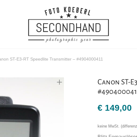
anon ST-E3-RT Speedlite Transmitter – #4904000411
Canon ST-E3
#490400041
€
149,00
keine MwSt. (differe
Blitz-Fernauslöse