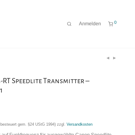
0
Anmelden
-RT Speedlite Transmitter –
1
nzbesteuert gem. §24 UStG 1994)
zzgl.
Versandkosten
r auf Funkfrequenz für ausgewählte Canon Speedlite