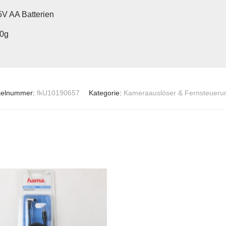
5V AA Batterien
10g
ikelnummer:
fkU10190657
Kategorie:
Kameraauslöser & Fernsteueru