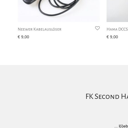
Neewer Kabelauslöser
Hama DCCS 
€
9,00
€
9,00
FK Second Ha
... l(i