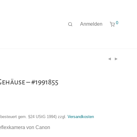
0
Anmelden
ehäuse – #1991855
nzbesteuert gem. §24 UStG 1994)
zzgl.
Versandkosten
eflexkamera von Canon