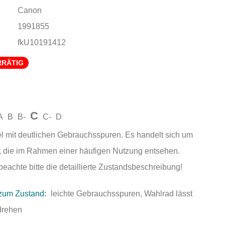
Canon
1991855
fkU10191412
RRÄTIG
C
A
B
B-
C-
D
el mit deutlichen Gebrauchsspuren. Es handelt sich um
 die im Rahmen einer häufigen Nutzung entsehen.
beachte bitte die detaillierte Zustandsbeschreibung!
zum Zustand:
leichte Gebrauchsspuren, Wahlrad lässt
drehen