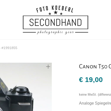
– #1991855
Canon T50 G
€
19,00
keine MwSt. (differe
Analoge Spiegelr