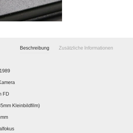
Beschreibung
Zusätzliche Informationen
1989
Kamera
n FD
35mm Kleinbildfilm)
6mm
lfokus