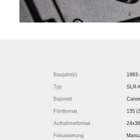
Baujahr(e)
1983-
Typ
SLR-
Bajonett
Cano
Filmformat
135 (
Aufnahmeformat
24x3
Fokussierung
Manua