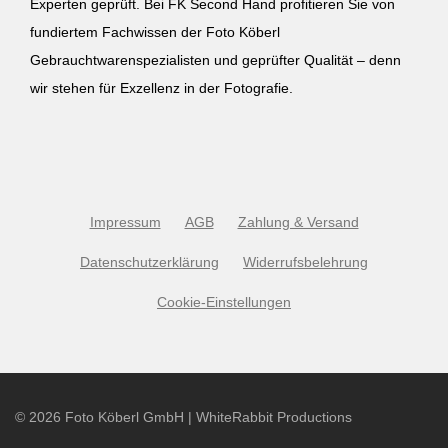
Experten geprüft. Bei FK Second Hand profitieren Sie von
fundiertem Fachwissen der Foto Köberl
Gebrauchtwarenspezialisten und geprüfter Qualität – denn
wir stehen für Exzellenz in der Fotografie.
Impressum
AGB
Zahlung & Versand
Datenschutzerklärung
Widerrufsbelehrung
Cookie-Einstellungen
©
2026
Foto Köberl GmbH | WhiteRabbit Productions