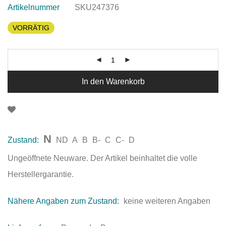
Artikelnummer
SKU247376
VORRÄTIG
In den Warenkorb
N
Zustand:
ND
A
B
B-
C
C-
D
Ungeöffnete Neuware. Der Artikel beinhaltet die volle
Herstellergarantie.
Nähere Angaben zum Zustand:
keine weiteren Angaben