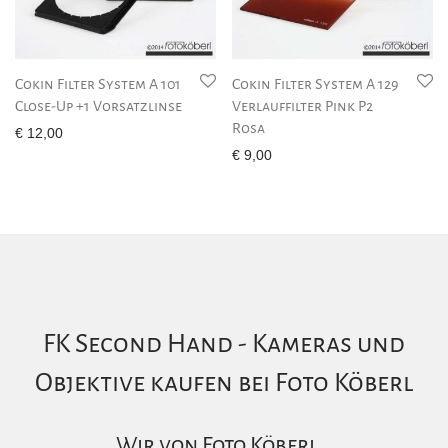
Cokin Filter System A 101
Cokin Filter System A 129
Close-Up +1 Vorsatzlinse
Verlauffilter Pink P2
Rosa
€
12,00
€
9,00
FK Second Hand - Kameras und
Objektive kaufen bei Foto Köberl
Wir von Foto Köberl…