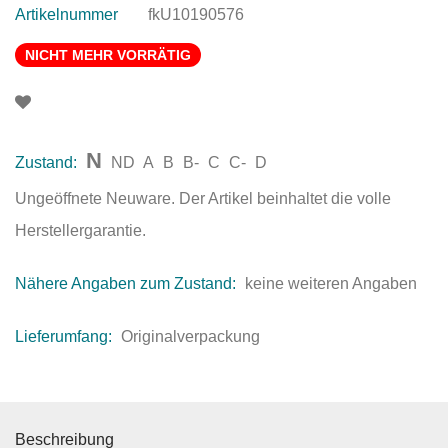
Artikelnummer
fkU10190576
NICHT MEHR VORRÄTIG
N
Zustand:
ND
A
B
B-
C
C-
D
Ungeöffnete Neuware. Der Artikel beinhaltet die volle
Herstellergarantie.
Nähere Angaben zum Zustand:
keine weiteren Angaben
Lieferumfang:
Originalverpackung
Beschreibung