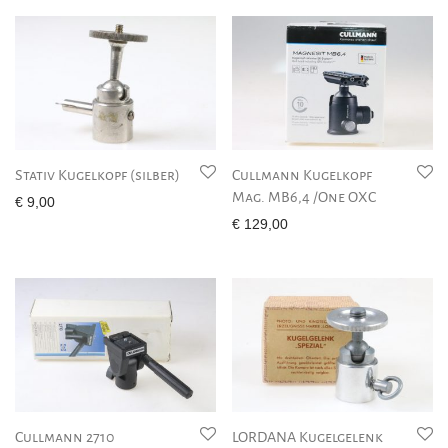
Stativ Kugelkopf (silber)
Cullmann Kugelkopf
Mag. MB6,4 /One OXC
€
9,00
€
129,00
Cullmann 2710
LORDANA Kugelgelenk