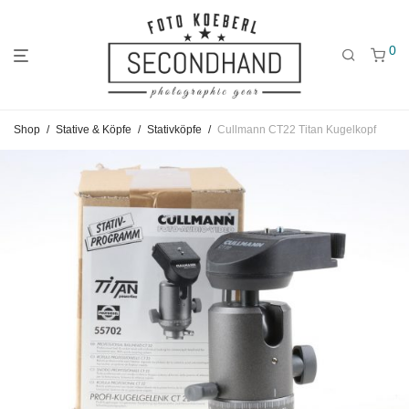
0
Gehe
Gehe
Gehe
Shop
/
Stative & Köpfe
/
Stativköpfe
/
Cullmann CT22 Titan Kugelkopf
zum
zu
zu
Hauptmenü
den
den
Kategorien
Filtern