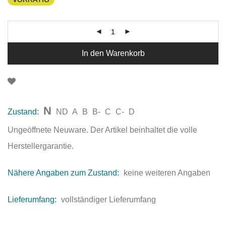
In den Warenkorb
N
Zustand:
ND
A
B
B-
C
C-
D
Ungeöffnete Neuware. Der Artikel beinhaltet die volle
Herstellergarantie.
Nähere Angaben zum Zustand:
keine weiteren Angaben
Lieferumfang:
vollständiger Lieferumfang