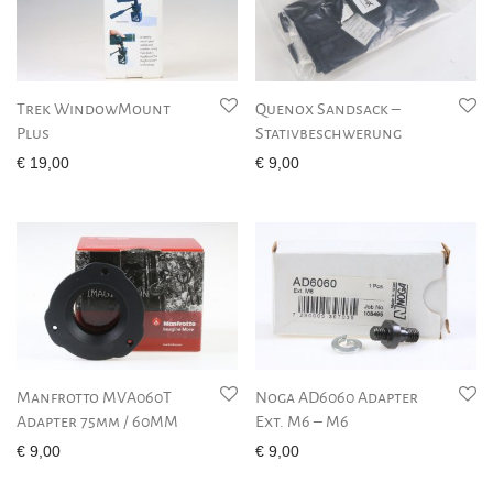
Trek WindowMount
Quenox Sandsack –
Plus
Stativbeschwerung
€
19,00
€
9,00
Manfrotto MVA060T
Noga AD6060 Adapter
Adapter 75mm / 60MM
Ext. M6 – M6
€
9,00
€
9,00