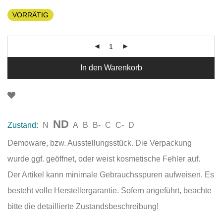
VORRÄTIG
In den Warenkorb
ND
Zustand:
N
A
B
B-
C
C-
D
Demoware, bzw. Ausstellungsstück. Die Verpackung
wurde ggf. geöffnet, oder weist kosmetische Fehler auf.
Der Artikel kann minimale Gebrauchsspuren aufweisen. Es
besteht volle Herstellergarantie. Sofern angeführt, beachte
bitte die detaillierte Zustandsbeschreibung!