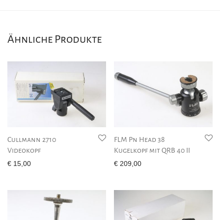
Ähnliche Produkte
Cullmann 2710
FLM Pn Head 38
Videokopf
Kugelkopf mit QRB 40 II
€
15,00
€
209,00