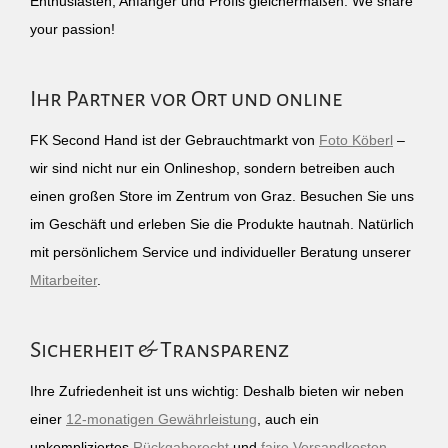
Enthusiasten, Anfänger und Profis gleichermaßen. We share
your passion!
Ihr Partner vor Ort und online
FK Second Hand ist der Gebrauchtmarkt von
Foto Köberl
–
wir sind nicht nur ein Onlineshop, sondern betreiben auch
einen großen Store im Zentrum von Graz. Besuchen Sie uns
im Geschäft und erleben Sie die Produkte hautnah. Natürlich
mit persönlichem Service und individueller Beratung unserer
Mitarbeiter
.
Sicherheit & Transparenz
Ihre Zufriedenheit ist uns wichtig: Deshalb bieten wir neben
einer
12-monatigen Gewährleistung
, auch ein
unkompliziertes
Rückgaberecht
und
faire Versandkosten
.