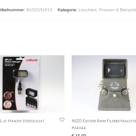
rtikelnummer:
fkU10191013
Kategorie:
Leuchten, Pressen & Betracht
PL 21 Handy-Videolicht
NIZO Editor 8mm Filmbetrachte
#24044
€
15,00