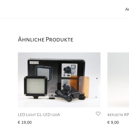
A
Ähnliche Produkte
LED Licht GL-LED 120A
reflecta R
€
19,00
€
9,00