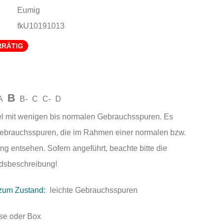
Eumig
fkU10191013
RRÄTIG
B
A
B-
C
C-
D
el mit wenigen bis normalen Gebrauchsspuren. Es
Gebrauchsspuren, die im Rahmen einer normalen bzw.
ng entsehen. Sofern angeführt, beachte bitte die
andsbeschreibung!
zum Zustand:
leichte Gebrauchsspuren
se oder Box