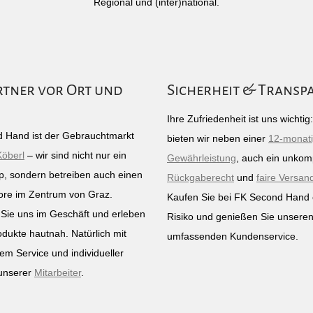
Regional und (inter)national.
rtner vor Ort und
Sicherheit & Transp
Ihre Zufriedenheit ist uns wichti
 Hand ist der Gebrauchtmarkt
bieten wir neben einer
12-monat
Köberl
– wir sind nicht nur ein
Gewährleistung
, auch ein unkomp
p, sondern betreiben auch einen
Rückgaberecht
und
faire Versan
ore im Zentrum von Graz.
Kaufen Sie bei FK Second Hand
Sie uns im Geschäft und erleben
Risiko und genießen Sie unsere
odukte hautnah. Natürlich mit
umfassenden Kundenservice.
em Service und individueller
unserer
Mitarbeiter
.