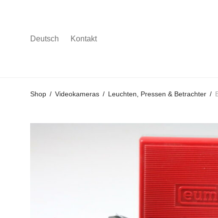
Deutsch
Kontakt
Gehe
Gehe
Gehe
Shop
/
Videokameras
/
Leuchten, Pressen & Betrachter
/
zum
zu
zu
Hauptmenü
den
den