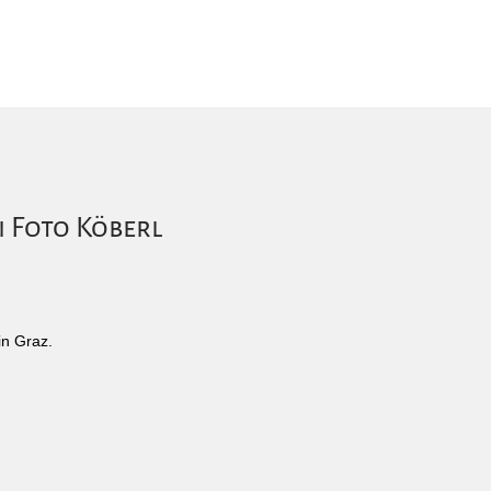
i Foto Köberl
in Graz.