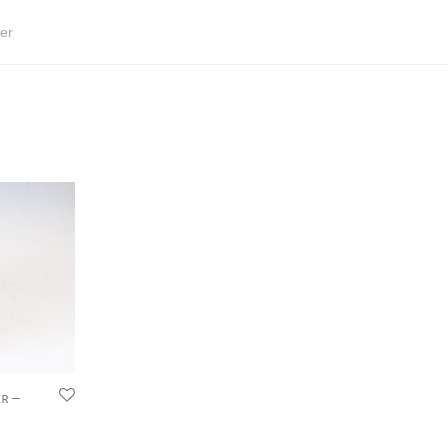
er
r –