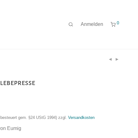
0
Anmelden
lebepresse
nzbesteuert gem. §24 UStG 1994)
zzgl.
Versandkosten
von Eumig