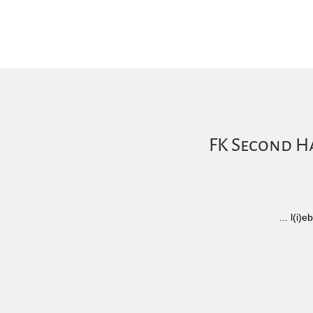
FK Second Ha
... l(i