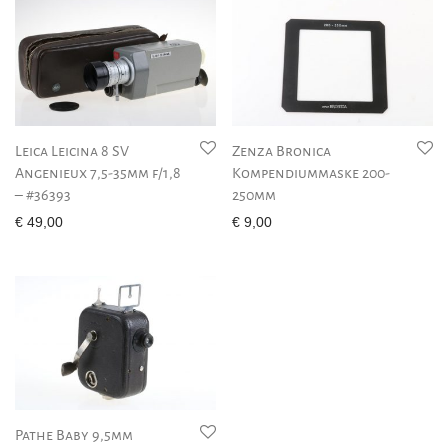
Leica Leicina 8 SV
Zenza Bronica
Angenieux 7,5-35mm f/1,8
Kompendiummaske 200-
– #36393
250mm
€
49,00
€
9,00
Pathe Baby 9,5mm