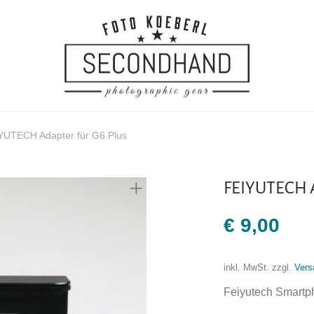
YUTECH Adapter für G6 Plus
FEIYUTECH A
€
9,00
inkl. MwSt.
zzgl.
Vers
Feiyutech Smartp