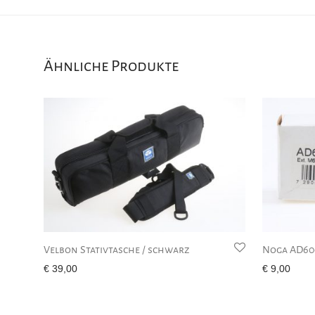
Ähnliche Produkte
Velbon Stativtasche / schwarz
Noga AD606
€
39,00
€
9,00