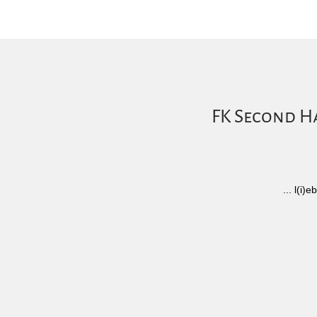
FK Second Ha
... l(i