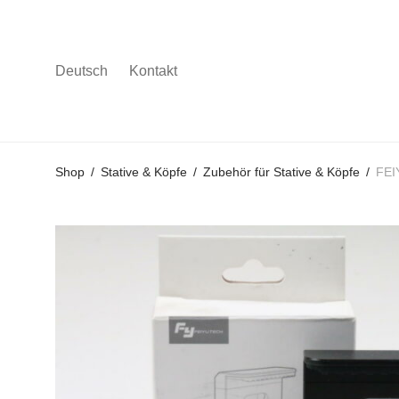
Deutsch
Kontakt
Gehe
Gehe
Gehe
Shop
/
Stative & Köpfe
/
Zubehör für Stative & Köpfe
/
FEI
zum
zu
zu
Hauptmenü
den
den