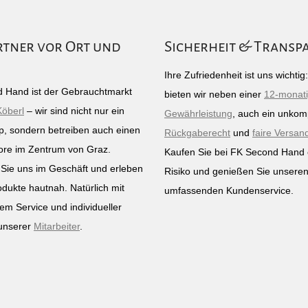
rtner vor Ort und
Sicherheit & Transp
Ihre Zufriedenheit ist uns wichti
 Hand ist der Gebrauchtmarkt
bieten wir neben einer
12-monat
Köberl
– wir sind nicht nur ein
Gewährleistung
, auch ein unkomp
p, sondern betreiben auch einen
Rückgaberecht
und
faire Versan
ore im Zentrum von Graz.
Kaufen Sie bei FK Second Hand
Sie uns im Geschäft und erleben
Risiko und genießen Sie unsere
odukte hautnah. Natürlich mit
umfassenden Kundenservice.
em Service und individueller
unserer
Mitarbeiter
.