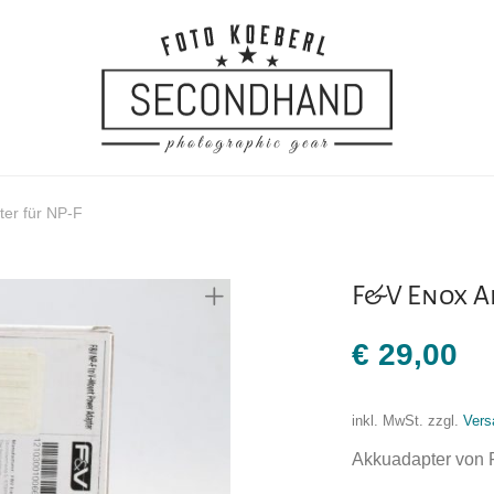
er für NP-F
F&V Enox A
€
29,00
inkl. MwSt.
zzgl.
Vers
Akkuadapter von