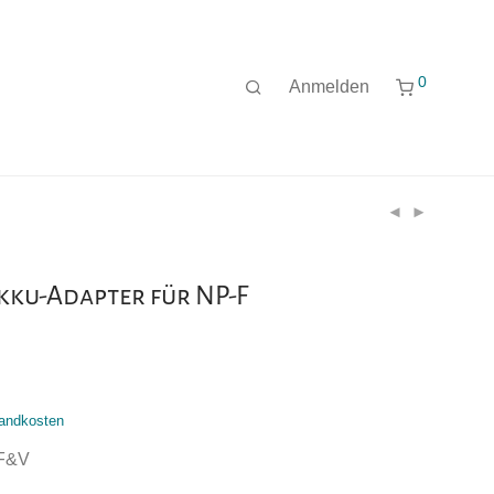
0
Anmelden
kku-Adapter für NP-F
andkosten
 F&V