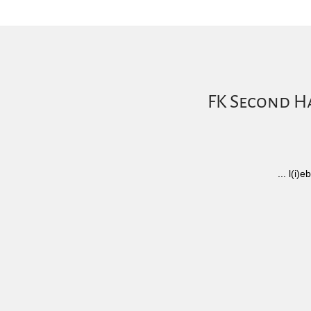
FK Second Ha
... l(i