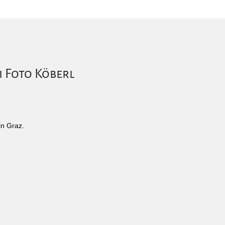
i Foto Köberl
in Graz.