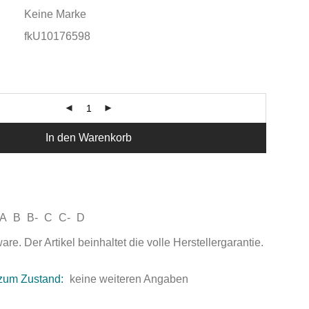
Keine Marke
fkU10176598
In den Warenkorb
A
B
B-
C
C-
D
e. Der Artikel beinhaltet die volle Herstellergarantie.
zum Zustand:
keine weiteren Angaben