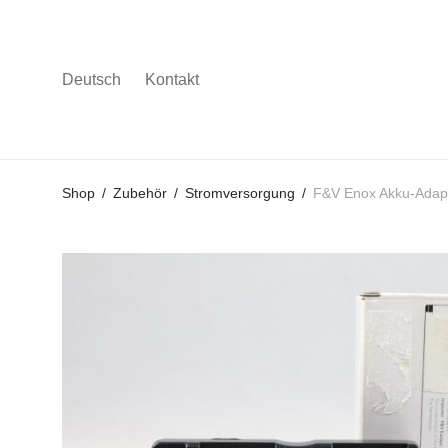
Deutsch
Kontakt
Gehe
Gehe
Gehe
Shop
/
Zubehör
/
Stromversorgung
/
F&V Enox Akku-Adapt
zum
zu
zu
Hauptmenü
den
den