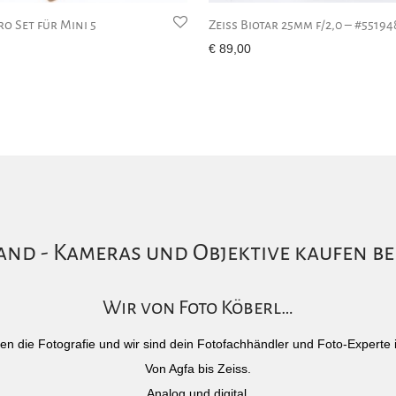
o Set für Mini 5
Zeiss Biotar 25mm f/2,0 – #55194
€
89,00
nd - Kameras und Objektive kaufen be
Wir von Foto Köberl…
)eben die Fotografie und wir sind dein Fotofachhändler und Foto-Experte 
Von Agfa bis Zeiss.
Analog und digital.