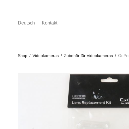
Deutsch
Kontakt
Gehe
Gehe
Gehe
Shop
/
Videokameras
/
Zubehör für Videokameras
/
GoPro
zum
zu
zu
Hauptmenü
den
den