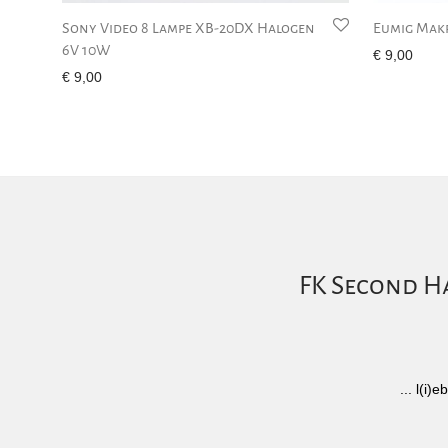
Sony Video 8 Lampe XB-20DX Halogen
Eumig Makr
6V 10W
€
9,00
€
9,00
FK Second Ha
... l(i