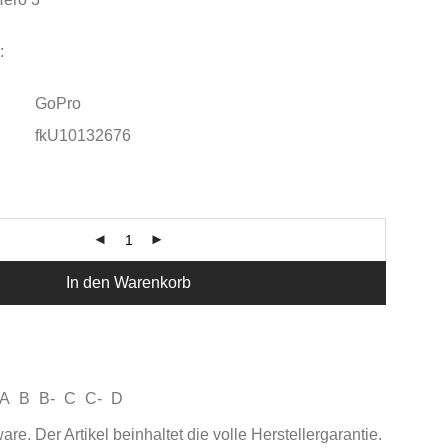
:
GoPro
fkU10132676
In den Warenkorb
A
B
B-
C
C-
D
e. Der Artikel beinhaltet die volle Herstellergarantie.