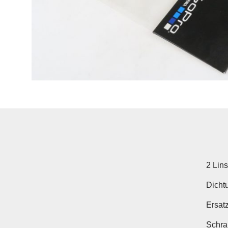
2 Lin
Dicht
Ersat
Schra