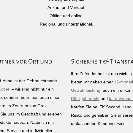
Ankauf und Verkauf.
Offline und online.
Regional und (inter)national.
rtner vor Ort und
Sicherheit & Transp
Ihre Zufriedenheit ist uns wichti
 Hand ist der Gebrauchtmarkt
bieten wir neben einer
12-monat
Köberl
– wir sind nicht nur ein
Gewährleistung
, auch ein unkomp
p, sondern betreiben auch einen
Rückgaberecht
und
faire Versan
ore im Zentrum von Graz.
Kaufen Sie bei FK Second Hand
Sie uns im Geschäft und erleben
Risiko und genießen Sie unsere
odukte hautnah. Natürlich mit
umfassenden Kundenservice.
em Service und individueller