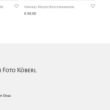
86
Hähnel Mk200 Richtmikrofon
€
69,00
i Foto Köberl
in Graz.