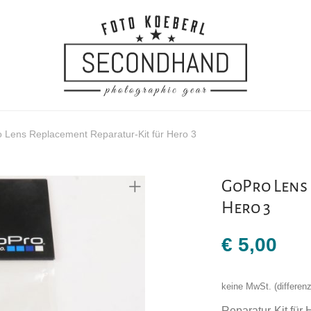
 Lens Replacement Reparatur-Kit für Hero 3
GoPro Lens 
Hero 3
€
5,00
keine MwSt. (differe
Reparatur-Kit für 