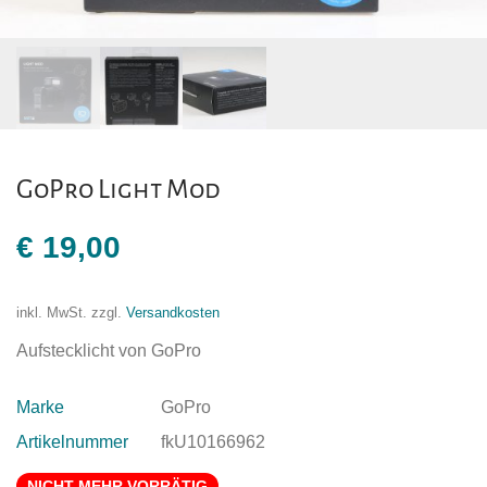
GoPro Light Mod
€
19,00
inkl. MwSt.
zzgl.
Versandkosten
Aufstecklicht von GoPro
Marke
GoPro
Artikelnummer
fkU10166962
NICHT MEHR VORRÄTIG