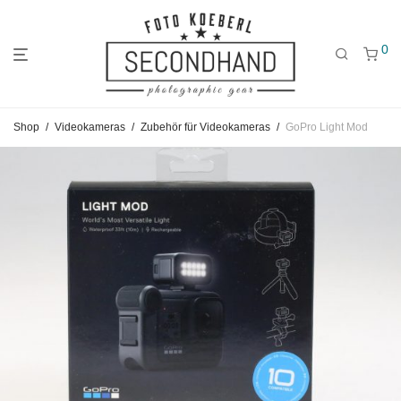
0
Gehe
Gehe
Gehe
Shop
/
Videokameras
/
Zubehör für Videokameras
/
GoPro Light Mod
zum
zu
zu
Hauptmenü
den
den
Kategorien
Filtern