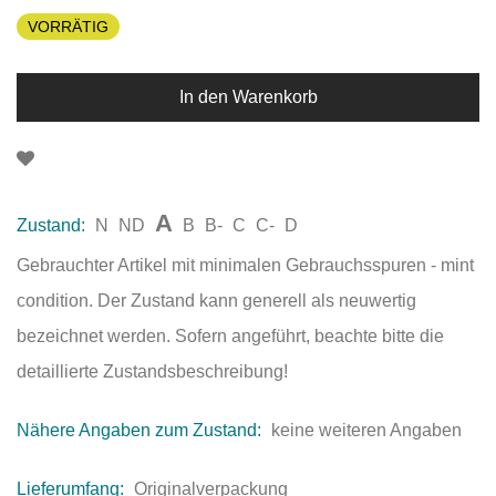
VORRÄTIG
In den Warenkorb
A
Zustand:
N
ND
B
B-
C
C-
D
Gebrauchter Artikel mit minimalen Gebrauchsspuren - mint
condition. Der Zustand kann generell als neuwertig
bezeichnet werden. Sofern angeführt, beachte bitte die
detaillierte Zustandsbeschreibung!
Nähere Angaben zum Zustand:
keine weiteren Angaben
Lieferumfang:
Originalverpackung