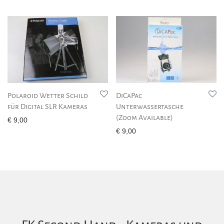
Polaroid Wetter Schild
DiCaPac
für Digital SLR Kameras
Unterwassertasche
(Zoom Available)
€
9,00
€
9,00