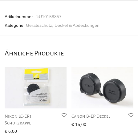
Artikelnummer:
fkU10158857
Kategorie:
Geräteschutz, Deckel & Abdeckungen
Ähnliche Produkte
Nikon LC-ER1
Canon B-EP Deckel
Schutzkappe
€
15,00
€
6,00