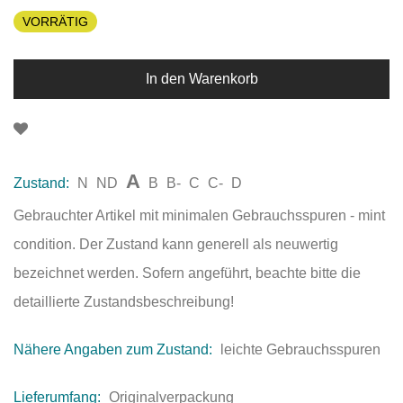
VORRÄTIG
In den Warenkorb
A
Zustand:
N
ND
B
B-
C
C-
D
Gebrauchter Artikel mit minimalen Gebrauchsspuren - mint
condition. Der Zustand kann generell als neuwertig
bezeichnet werden. Sofern angeführt, beachte bitte die
detaillierte Zustandsbeschreibung!
Nähere Angaben zum Zustand:
leichte Gebrauchsspuren
Lieferumfang:
Originalverpackung