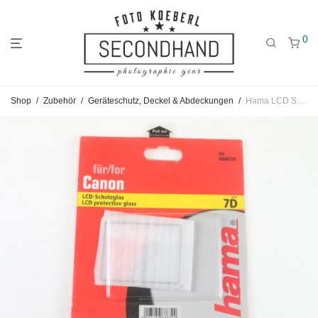
0
Gehe
Gehe
Gehe
Shop
/
Zubehör
/
Geräteschutz, Deckel & Abdeckungen
/
Hama LCD Schutzglas für Canon 7D
zum
zu
zu
Hauptmenü
den
den
Kategorien
Filtern