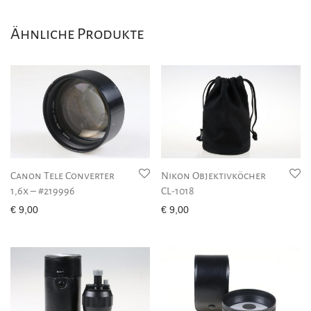
Ähnliche Produkte
Canon Tele Converter
Nikon Objektivköcher
1,6x – #219996
CL-1018
€
9,00
€
9,00