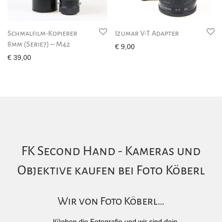
Schmalfilm-Kopierer
Izumar V-T Adapter
8mm (Serie7) – M42
€
9,00
€
39,00
FK Second Hand - Kameras und
Objektive kaufen bei Foto Köberl
Wir von Foto Köberl…
... l(i)eben die Fotografie und wir sind dein