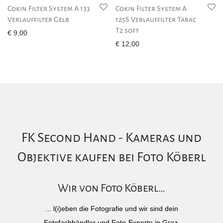
Cokin Filter System A 133
Cokin Filter System A
Verlauffilter Gelb
125S Verlauffilter Tabac
T2 soft
€
9,00
€
12,00
FK Second Hand - Kameras und
Objektive kaufen bei Foto Köberl
Wir von Foto Köberl…
... l(i)eben die Fotografie und wir sind dein
Fotofachhändler und Foto-Experte in Graz.