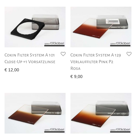
Cokin Filter System A 101
Cokin Filter System A 129
Close-Up +1 Vorsatzlinse
Verlauffilter Pink P2
Rosa
€
12,00
€
9,00