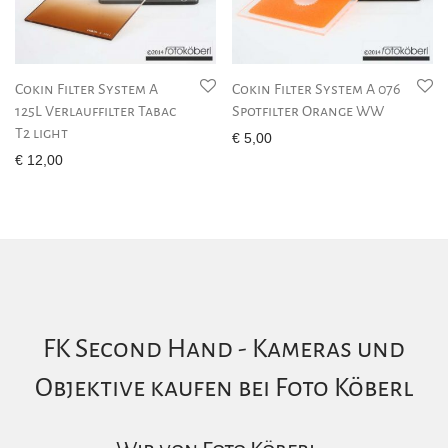
Cokin Filter System A
Cokin Filter System A 076
125L Verlauffilter Tabac
Spotfilter Orange WW
T2 light
€
5,00
€
12,00
FK Second Hand - Kameras und
Objektive kaufen bei Foto Köberl