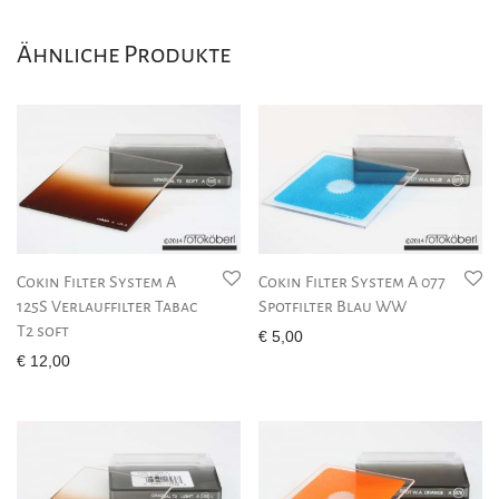
Ähnliche Produkte
Cokin Filter System A
Cokin Filter System A 077
125S Verlauffilter Tabac
Spotfilter Blau WW
T2 soft
€
5,00
€
12,00