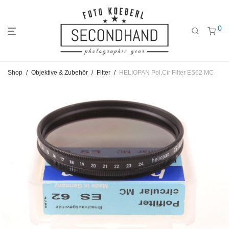
0
Gehe
Gehe
Gehe
Shop
/
Objektive & Zubehör
/
Filter
/
HELIOPAN Pol.Cir Filter ES62 MC
zum
zu
zu
Hauptmenü
den
den
Kategorien
Filtern