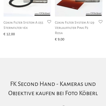
Cokin Filter System A 055
Cokin Filter System A 129
Sternfilter 16x
Verlauffilter Pink P2
Rosa
€
12,00
€
9,00
FK Second Hand - Kameras und
Objektive kaufen bei Foto Köberl