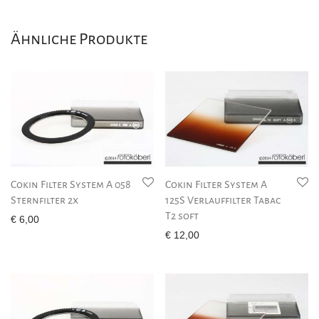
Ähnliche Produkte
Cokin Filter System A 058
Cokin Filter System A
Sternfilter 2x
125S Verlauffilter Tabac
T2 soft
€
6,00
€
12,00