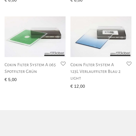
€
6,00
€
6,00
Cokin Filter System A 065
Cokin Filter System A
Spotfilter Grün
123L Verlauffilter Blau 2
light
€
5,00
€
12,00