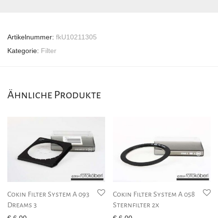
Artikelnummer:
fkU10211305
Kategorie:
Filter
Ähnliche Produkte
Cokin Filter System A 093
Cokin Filter System A 058
Dreams 3
Sternfilter 2x