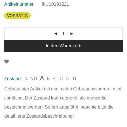
Artikelnummer
fkU10191221
VORRÄTIG
In den Warenkorb
A
Zustand:
N
ND
B
B-
C
C-
D
Gebrauchter Artikel mit minimalen Gebrauchsspuren - mint
condition. Der Zustand kann generell als neuwertig
bezeichnet werden. Sofern angeführt, beachte bitte die
detaillierte Zustandsbeschreibung!