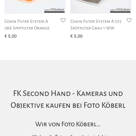
Cokin Filter System A
Cokin Filter System A 072
066 Spotfilter Orange
Spotfilter Grau 1 WW
€
5,00
€
5,00
FK Second Hand - Kameras und
Objektive kaufen bei Foto Köberl
Wir von Foto Köberl…