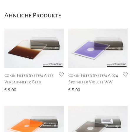
Ähnliche Produkte
Cokin Filter System A 133
Cokin Filter System A 074
Verlauffilter Gelb
Spotfilter Violett WW
€
9,00
€
5,00