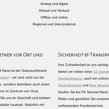
Analog und digital.
Ankauf und Verkauf.
Offline und online.
Regional und (inter)national.
rtner vor Ort und
Sicherheit & Transp
Ihre Zufriedenheit ist uns wichti
 Hand ist der Gebrauchtmarkt
bieten wir neben einer
12-monat
Köberl
– wir sind nicht nur ein
Gewährleistung
, auch ein unkomp
p, sondern betreiben auch einen
Rückgaberecht
und
faire Versan
ore im Zentrum von Graz.
Kaufen Sie bei FK Second Hand
Sie uns im Geschäft und erleben
Risiko und genießen Sie unsere
odukte hautnah. Natürlich mit
umfassenden Kundenservice.