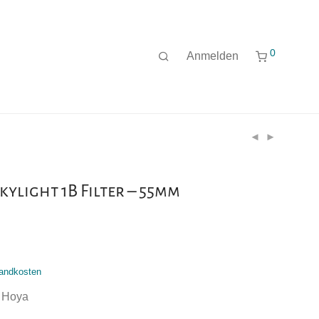
0
Anmelden
ylight 1B Filter – 55mm
andkosten
n Hoya