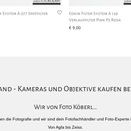
r System A 077 Spotfilter
Cokin Filter System A 129
Verlauffilter Pink P2 Rosa
€
9,00
nd - Kameras und Objektive kaufen be
Wir von Foto Köberl…
)eben die Fotografie und wir sind dein Fotofachhändler und Foto-Experte 
Von Agfa bis Zeiss.