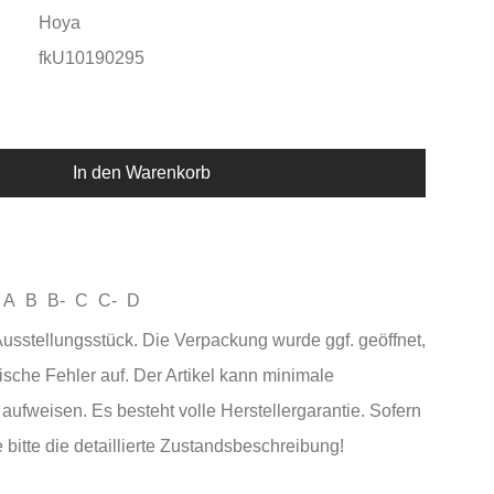
Hoya
fkU10190295
In den Warenkorb
A
B
B-
C
C-
D
sstellungsstück. Die Verpackung wurde ggf. geöffnet,
ische Fehler auf. Der Artikel kann minimale
ufweisen. Es besteht volle Herstellergarantie. Sofern
 bitte die detaillierte Zustandsbeschreibung!