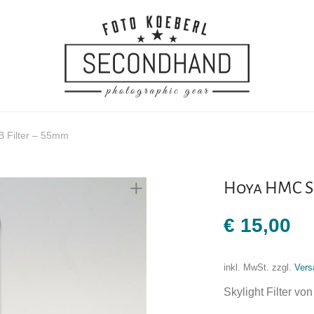
B Filter – 55mm
Hoya HMC Sk
€
15,00
inkl. MwSt.
zzgl.
Vers
Skylight Filter vo