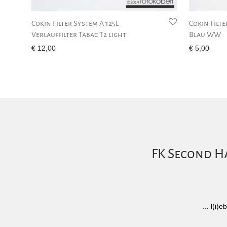
Cokin Filter System A 125L
Cokin Filte
Verlauffilter Tabac T2 light
Blau WW
€
12,00
€
5,00
FK Second Ha
... l(i