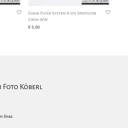
Cokin Filter System A 075 Spotfilter
Grün WW
€
5,00
i Foto Köberl
in Graz.