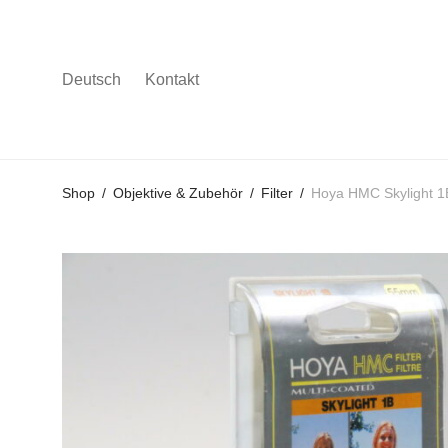
Deutsch
Kontakt
Gehe
Gehe
Gehe
Shop
/
Objektive & Zubehör
/
Filter
/
Hoya HMC Skylight 1
zum
zu
zu
Hauptmenü
den
den