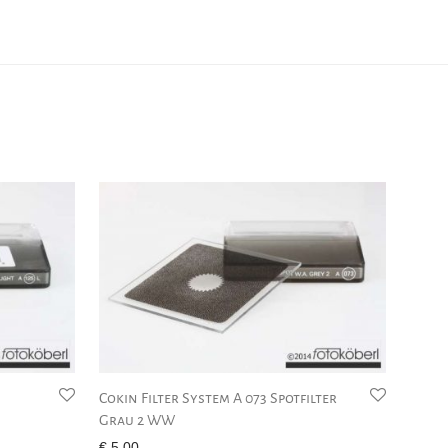
Cokin Filter System A 073 Spotfilter
Grau 2 WW
€
5,00