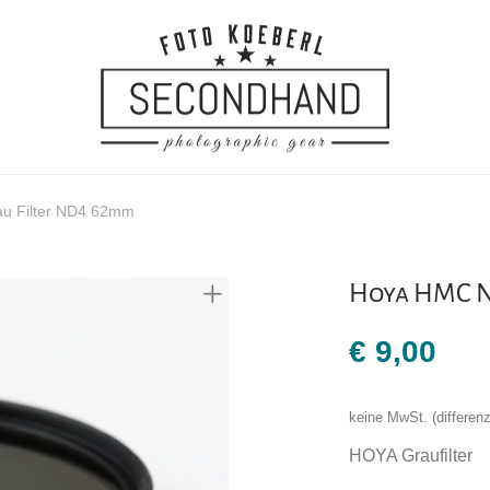
au Filter ND4 62mm
Hoya HMC N
€
9,00
keine MwSt. (differe
HOYA Graufilter