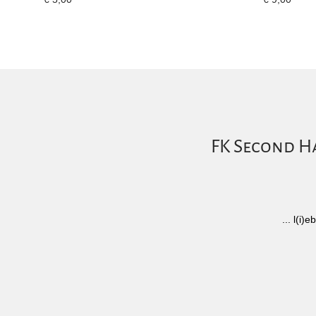
FK Second Ha
... l(i