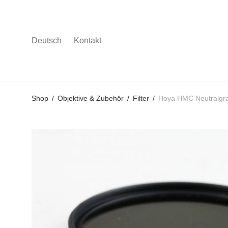
Deutsch
Kontakt
Gehe
Gehe
Gehe
Shop
/
Objektive & Zubehör
/
Filter
/
Hoya HMC Neutralgr
zum
zu
zu
Hauptmenü
den
den