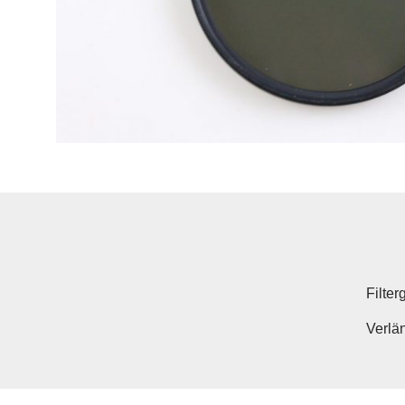
Filte
Verlä