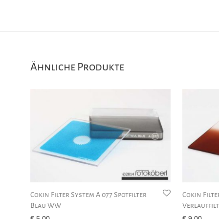
Ähnliche Produkte
Cokin Filter System A 077 Spotfilter
Cokin Filte
Blau WW
Verlauffilt
€
5,00
€
9,00