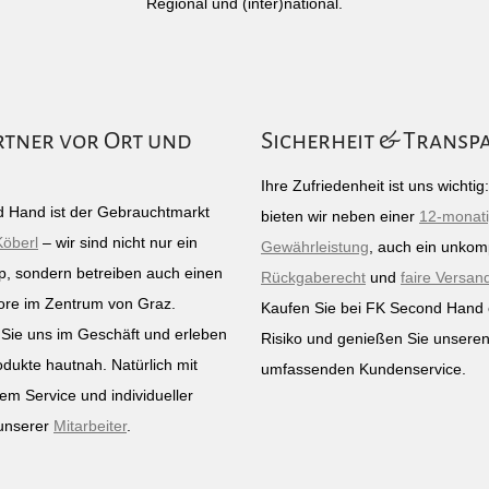
Regional und (inter)national.
rtner vor Ort und
Sicherheit & Transp
Ihre Zufriedenheit ist uns wichti
 Hand ist der Gebrauchtmarkt
bieten wir neben einer
12-monat
Köberl
– wir sind nicht nur ein
Gewährleistung
, auch ein unkomp
p, sondern betreiben auch einen
Rückgaberecht
und
faire Versan
ore im Zentrum von Graz.
Kaufen Sie bei FK Second Hand
Sie uns im Geschäft und erleben
Risiko und genießen Sie unsere
odukte hautnah. Natürlich mit
umfassenden Kundenservice.
em Service und individueller
unserer
Mitarbeiter
.