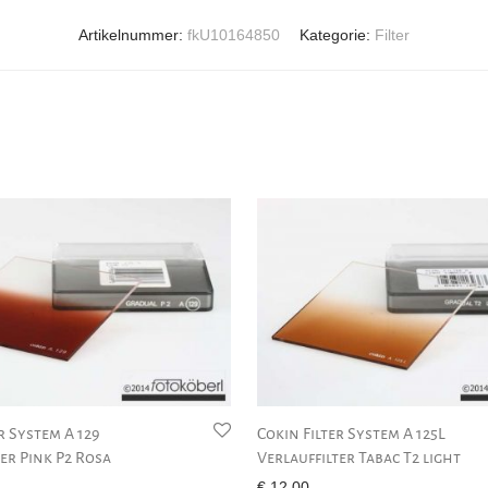
Artikelnummer:
fkU10164850
Kategorie:
Filter
r System A 129
Cokin Filter System A 125L
er Pink P2 Rosa
Verlauffilter Tabac T2 light
€
12,00