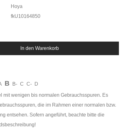
Hoya
fkU10164850
In den Warenkorb
B
A
B-
C
C-
D
el mit wenigen bis normalen Gebrauchsspuren. Es
Gebrauchsspuren, die im Rahmen einer normalen bzw.
ng entsehen. Sofern angeführt, beachte bitte die
andsbeschreibung!