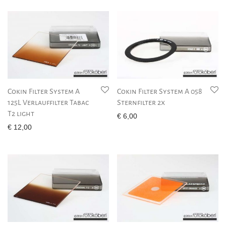
Cokin Filter System A
Cokin Filter System A 058
125L Verlauffilter Tabac
Sternfilter 2x
T2 light
€
6,00
€
12,00