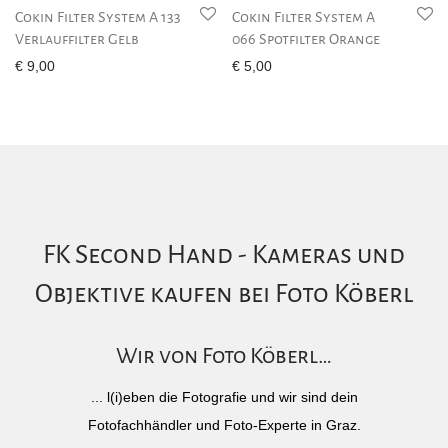
Cokin Filter System A 133
Cokin Filter System A
Verlauffilter Gelb
066 Spotfilter Orange
€
9,00
€
5,00
FK Second Hand - Kameras und
Objektive kaufen bei Foto Köberl
Wir von Foto Köberl…
... l(i)eben die Fotografie und wir sind dein
Fotofachhändler und Foto-Experte in Graz.