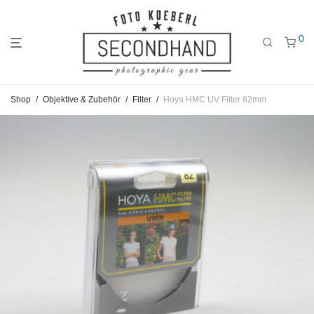
0
Gehe
Gehe
Gehe
Shop
/
Objektive & Zubehör
/
Filter
/
Hoya HMC UV Filter 82mm
zum
zu
zu
Hauptmenü
den
den
Kategorien
Filtern