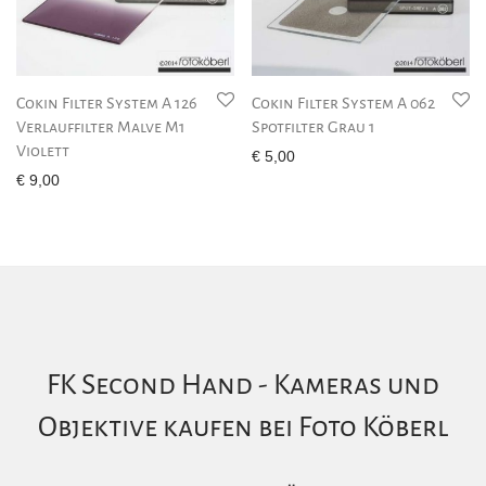
Cokin Filter System A 126
Cokin Filter System A 062
Verlauffilter Malve M1
Spotfilter Grau 1
Violett
€
5,00
€
9,00
FK Second Hand - Kameras und
Objektive kaufen bei Foto Köberl