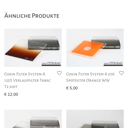
Ähnliche Produkte
Cokin Filter System A
Cokin Filter System A 076
125S Verlauffilter Tabac
Spotfilter Orange WW
T2 soft
€
5,00
€
12,00