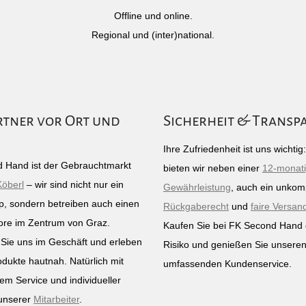
Offline und online.
Regional und (inter)national.
rtner vor Ort und
Sicherheit & Transp
Ihre Zufriedenheit ist uns wichti
 Hand ist der Gebrauchtmarkt
bieten wir neben einer
12-monat
Köberl
– wir sind nicht nur ein
Gewährleistung
, auch ein unkomp
p, sondern betreiben auch einen
Rückgaberecht
und
faire Versan
ore im Zentrum von Graz.
Kaufen Sie bei FK Second Hand
Sie uns im Geschäft und erleben
Risiko und genießen Sie unsere
odukte hautnah. Natürlich mit
umfassenden Kundenservice.
em Service und individueller
unserer
Mitarbeiter
.