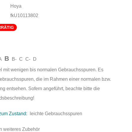
Hoya
fkU10113802
RRÄTIG
B
A
B-
C
C-
D
el mit wenigen bis normalen Gebrauchsspuren. Es
Gebrauchsspuren, die im Rahmen einer normalen bzw.
ng entsehen. Sofern angeführt, beachte bitte die
andsbeschreibung!
zum Zustand:
leichte Gebrauchsspuren
n weiteres Zubehör