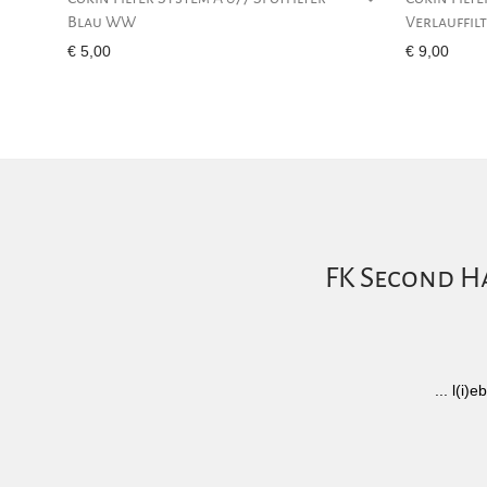
Blau WW
Verlauffil
€
5,00
€
9,00
FK Second Ha
... l(i