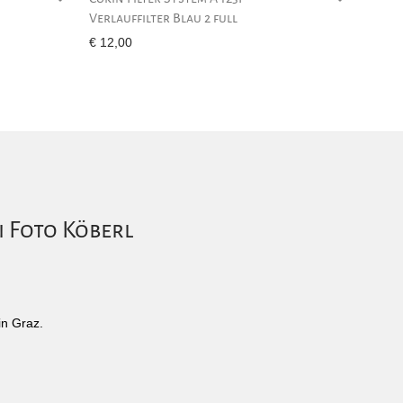
Verlauffilter Blau 2 full
€
12,00
i Foto Köberl
in Graz.