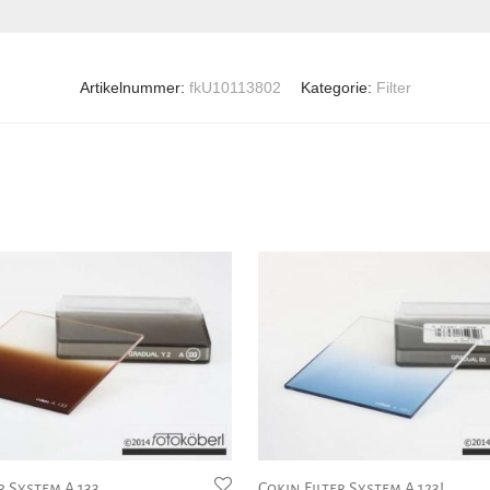
Artikelnummer:
fkU10113802
Kategorie:
Filter
r System A 133
Cokin Filter System A 123L