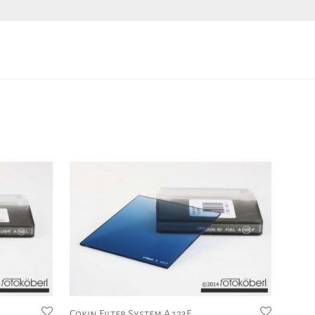
Cokin Filter System A 123F