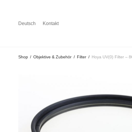
Deutsch
Kontakt
Gehe
Gehe
Gehe
Shop
/
Objektive & Zubehör
/
Filter
/
Hoya UV(0) Filter –
zum
zu
zu
Hauptmenü
den
den