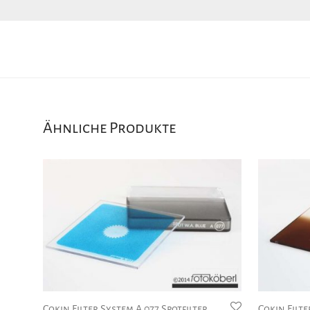
Ähnliche Produkte
Cokin Filter System A 077 Spotfilter
Cokin Filte