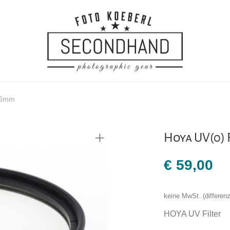
 86mm
Hoya UV(0) 
€
59,00
keine MwSt. (differe
HOYA UV Filter