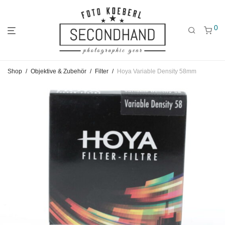
0
Gehe
Gehe
Gehe
Shop
/
Objektive & Zubehör
/
Filter
/
Hoya Variable Density 58mm
zum
zu
zu
Hauptmenü
den
den
Kategorien
Filtern