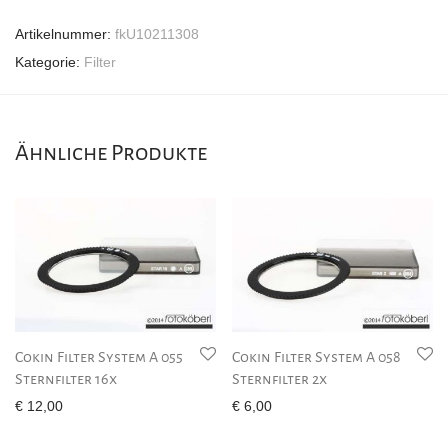
Artikelnummer:
fkU10211308
Kategorie:
Filter
Ähnliche Produkte
Cokin Filter System A 055
Cokin Filter System A 058
Sternfilter 16x
Sternfilter 2x
€
12,00
€
6,00