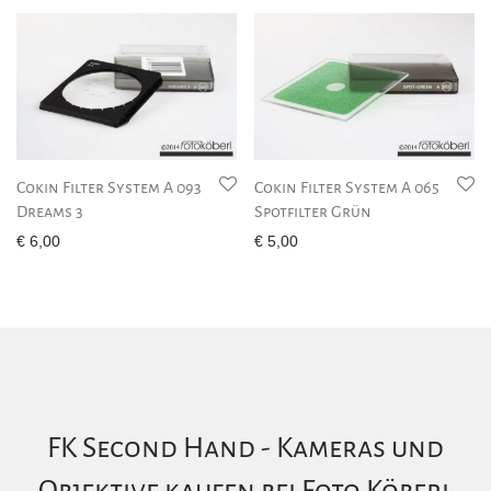
Cokin Filter System A 093
Cokin Filter System A 065
Dreams 3
Spotfilter Grün
€
6,00
€
5,00
FK Second Hand - Kameras und