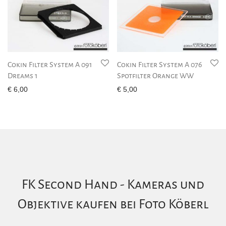
Cokin Filter System A 091
Cokin Filter System A 076
Dreams 1
Spotfilter Orange WW
€
6,00
€
5,00
FK Second Hand - Kameras und
Objektive kaufen bei Foto Köberl