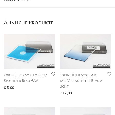
Ähnliche Produkte
Cokin Filter System A 077
Cokin Filter System A
Spotfilter Blau WW
123L Verlauffilter Blau 2
light
€
5,00
€
12,00